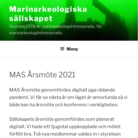
Hoppa
Marinarkeologiska
till
sällskapet
innehåll
Grundat 1978 av marinarkeologiintresserade, för
marinarkeologiintresserade.
Meny
MAS Årsmöte 2021
MAS Årsmöte genomfördes digitalt pga rådande
pandemi. Vi får se nästa år om läget är annorlunda så vi
både kan ha årsmöte och konferens i verkligheten.
Sällskapets årsmöte genomfördes som planerat
digitalt. Vi hade ett tjugotal uppkopplade och mötet
förflöt bra. Två nya medlemmar valdes in i styrelsen