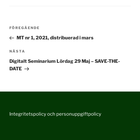
Inläggsnavigering
Föregående
FÖREGÅENDE
inlägg
MT nr 1, 2021, distribuerad i mars
Nästa
NÄSTA
inlägg
Digitalt Seminarium Lördag 29 Maj – SAVE-THE-
DATE
Integritetspolicy och personuppgiftpolicy